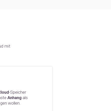
ud mit
loud
-Speicher
Taste
Anhang
als
gen wollen.