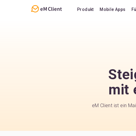
Produkt
Mobile Apps
F
Übersicht
Funktionen
E-Mail
Support
Kalender und Aufgabe
Häufig geste
Kontakte
Stei
Notizen
Chat
mit 
eM Client ist ein M