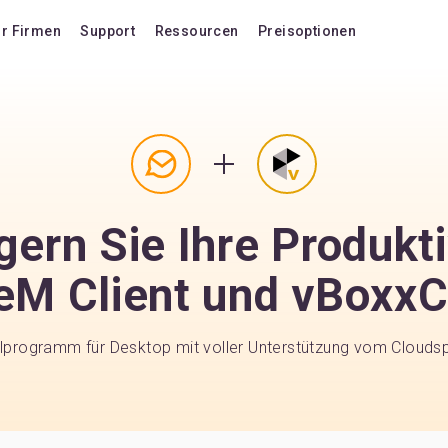
ür Firmen
Support
Ressourcen
Preisoptionen
Blog
Preisoptionen
Häufig gestellte Fragen
Upgrade auf die Versi
n
llte Fragen
Nutzerforum
Lebenslange Upgrade
Tastenkombinationen
Lizenz erweitern
gern Sie Ihre Produkti
Videoanleitungen
Verlängerung vom VIP
Dokumentation
KI Add-On kaufen
eM Client und vBoxx
Kompatibilität
Zusätzliches KI-Gutha
Konkurrenzvergleich
ailprogramm für Desktop mit voller Unterstützung vom Cloud
Funktion hochwählen
Versionsverlauf