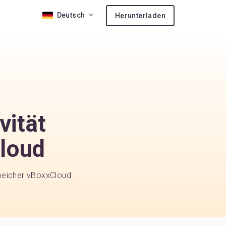
Deutsch
Herunterladen
on 10
s
vität
-Support
Cloud
ben kaufen
speicher vBoxxCloud.