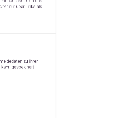
r hinaus lässt sich das
her nur über Links als
nmeldedaten zu Ihrer
 kann gespeichert