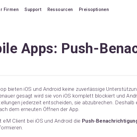
ür Firmen
Support
Ressourcen
Preisoptionen
Blog
Preisoptionen
Häufig gestellte Fragen
Upgrade auf die Versi
ile Apps: Push-Bena
n
llte Fragen
Nutzerforum
Lebenslange Upgrade
Tastenkombinationen
Lizenz erweitern
Videoanleitungen
Verlängerung vom VIP
Dokumentation
KI Add-On kaufen
p bieten iOS und Android keine zuverlässige Unterstützu
Kompatibilität
Zusätzliches KI-Gutha
genauer gesagt wird sie von iOS komplett blockiert und And
ellungen jederzeit entscheiden, sie abzubrechen. Deshalb 
Konkurrenzvergleich
nach dem erneuten Öffnen der App.
Funktion hochwählen
 eM Client bei iOS und Android die
Push-Benachrichtigun
Versionsverlauf
formieren.