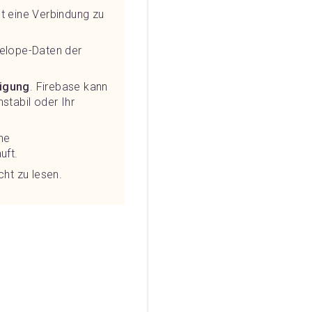
llt eine Verbindung zu
velope-Daten der
tigung
. Firebase kann
stabil oder Ihr
ine
uft.
cht zu lesen.