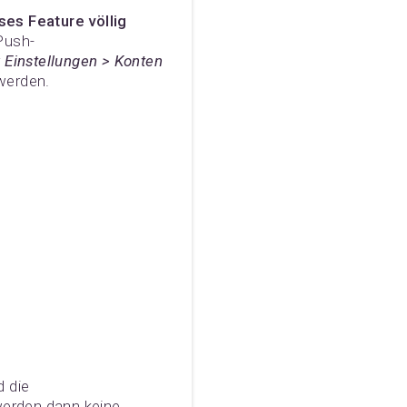
eses Feature völlig
Push-
r
Einstellungen > Konten
werden.
d die
werden dann keine