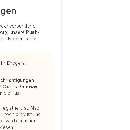
ngen
ander verbundener
way
, unsere
Push-
Handy oder Tablett
 Ihr Endgerät
achrichtigungen
M Clients
Gateway
ür die Push-
registriert ist. Nach
r noch aktiv ist und
t, wird ein neuer
wiesen.