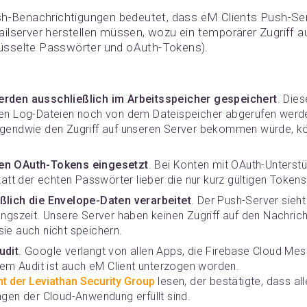
sh-Benachrichtigungen bedeutet, dass eM Clients Push-Serv
ilserver herstellen müssen, wozu ein temporärer Zugriff 
chlüsselte Passwörter und oAuth-Tokens).
rden ausschließlich im Arbeitsspeicher gespeichert
. Die
en Log-Dateien noch von dem Dateispeicher abgerufen werde
gendwie den Zugriff auf unseren Server bekommen würde, kö
en OAuth-Tokens eingesetzt
. Bei Konten mit OAuth-Unterst
tatt der echten Passwörter lieber die nur kurz gültigen Tokens
ßlich die Envelope-Daten verarbeitet
. Der Push-Server sieh
ngszeit. Unsere Server haben keinen Zugriff auf den Nachrich
ie auch nicht speichern.
udit
. Google verlangt von allen Apps, die Firebase Cloud Mes
sem Audit ist auch eM Client unterzogen worden.
ht der Leviathan Security Group
lesen, der bestätigte, dass all
gen der Cloud-Anwendung erfüllt sind.