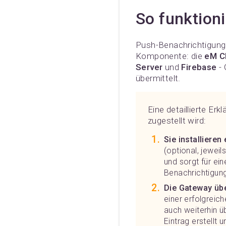
So funktion
Push-Benachrichtigunge
Komponente: die
eM C
Server
und
Firebase
- 
übermittelt.
Eine detaillierte Er
zugestellt wird:
Sie installiere
(optional, jeweil
und sorgt für ei
Benachrichtigung
Die Gateway übe
einer erfolgreic
auch weiterhin ü
Eintrag erstellt