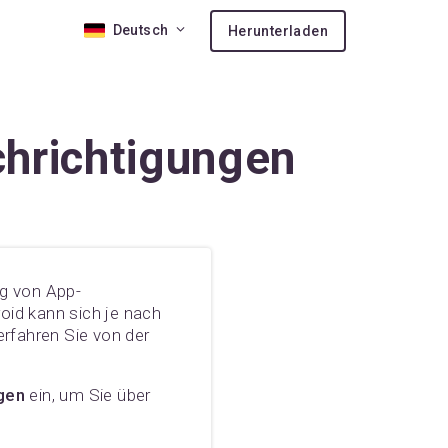
Deutsch
Herunterladen
on 10
chrichtigungen
s
-Support
ng von App-
ben kaufen
roid kann sich je nach
erfahren Sie von der
gen
ein, um Sie über