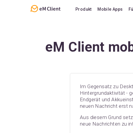
Produkt
Mobile Apps
F
Übersicht
Funktionen
E-Mail
Support
eM Client mob
Kalender und Aufgabe
Häufig geste
Kontakte
Notizen
Chat
Im Gegensatz zu Deskto
Hintergrundaktivität - 
Endgerät und Akkueinst
neuen Nachricht erst 
Aus diesem Grund setzt
neue Nachrichten zu in